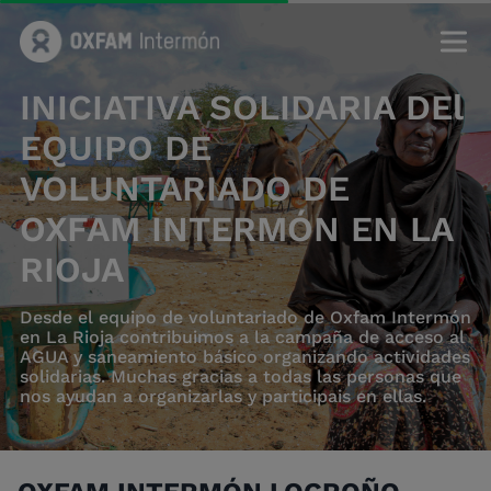
INICIATIVA SOLIDARIA DEl
EQUIPO DE
VOLUNTARIADO DE
OXFAM INTERMÓN EN LA
RIOJA
Desde el equipo de voluntariado de Oxfam Intermón
en La Rioja contribuimos a la campaña de acceso al
AGUA y saneamiento básico organizando actividades
solidarias. Muchas gracias a todas las personas que
nos ayudan a organizarlas y participais en ellas.